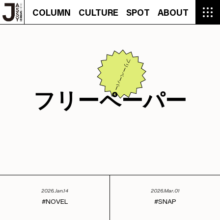
COLUMN
CULTURE
SPOT
ABOUT
COLUMN
CULTURE
SPOT
ABOUT
CON
GROUMET
MANGA
GROUMET
EVENT
CULTURE
BEAUTY
RECIPE
FASHION
MUSIC
CONTACT
FASHION
CREATOR
ENTERTAINMENT
PEOPLE
NOVEL
LIFESTYLE
MONOKOTO
PLAN
フリーペーパー
SNAP
TRIP
BLOG
OFFER
フリーペーパー
2026.Jan.14
2026.Mar.01
NOVEL
SNAP