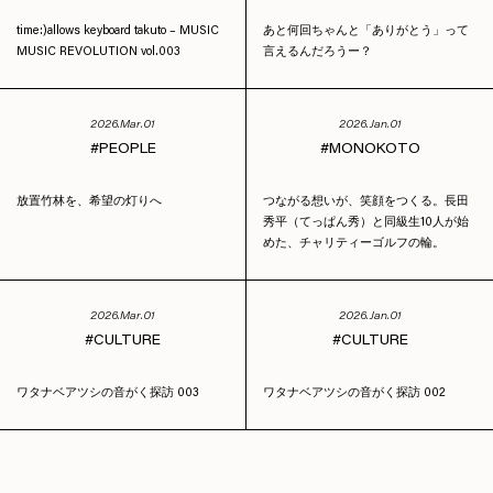
time:)allows keyboard takuto – MUSIC
あと何回ちゃんと「ありがとう」って
MUSIC REVOLUTION vol.003
言えるんだろうー？
2026.Mar.01
2026.Jan.01
PEOPLE
MONOKOTO
放置竹林を、希望の灯りへ
つながる想いが、笑顔をつくる。長田
秀平（てっぱん秀）と同級生10人が始
めた、チャリティーゴルフの輪。
2026.Mar.01
2026.Jan.01
CULTURE
CULTURE
ワタナベアツシの音がく探訪 003
ワタナベアツシの音がく探訪 002