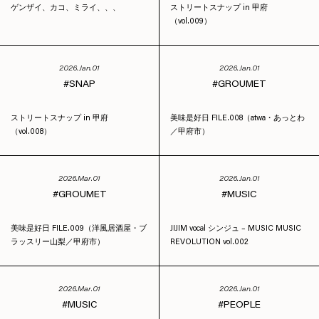
ゲンザイ、カコ、ミライ、、、
ストリートスナップ in 甲府
（vol.009）
2026.Jan.01
2026.Jan.01
SNAP
GROUMET
ストリートスナップ in 甲府
美味是好日 FILE.008（atwa・あっとわ
（vol.008）
／甲府市）
2026.Mar.01
2026.Jan.01
GROUMET
MUSIC
美味是好日 FILE.009（洋風居酒屋・ブ
JIJIM vocal シンジュ – MUSIC MUSIC
ラッスリー山梨／甲府市）
REVOLUTION vol.002
2026.Mar.01
2026.Jan.01
MUSIC
PEOPLE