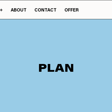
ABOUT
CONTACT
OFFER
まったカルチャーマガジン『JASSY』のオンライン版です。
山梨の情報の旬が詰
PLAN