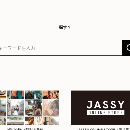
探す？
山梨の”旬な情報”を発信
JASSY ONLINE STORE（洋品