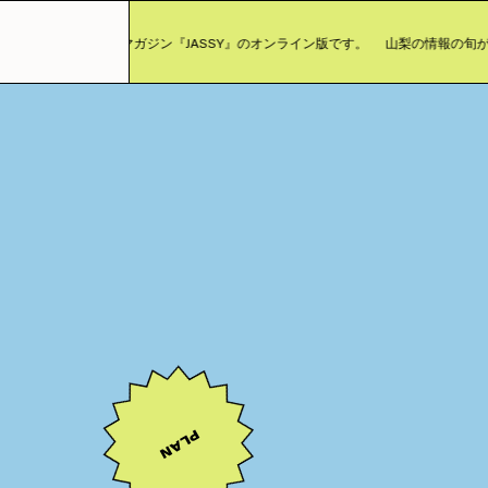
まったカルチャーマガジン『JASSY』のオンライン版です。
山梨の情報の旬が詰
PLAN