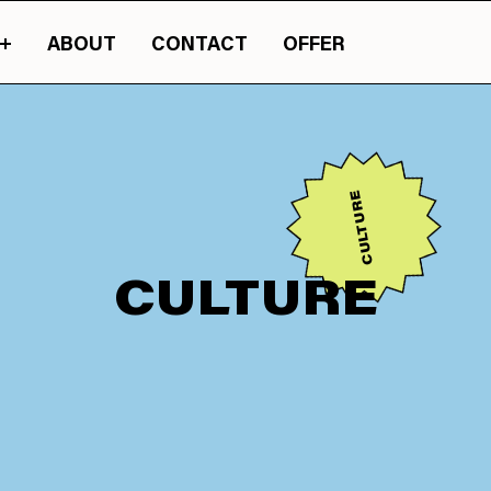
ABOUT
CONTACT
OFFER
ったカルチャーマガジン『JASSY』のオンライン版です。
山梨の情報の旬が詰ま
CULTURE
CULTURE