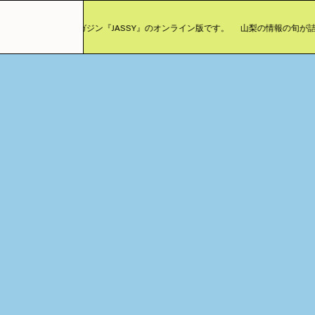
ったカルチャーマガジン『JASSY』のオンライン版です。
山梨の情報の旬が詰まっ