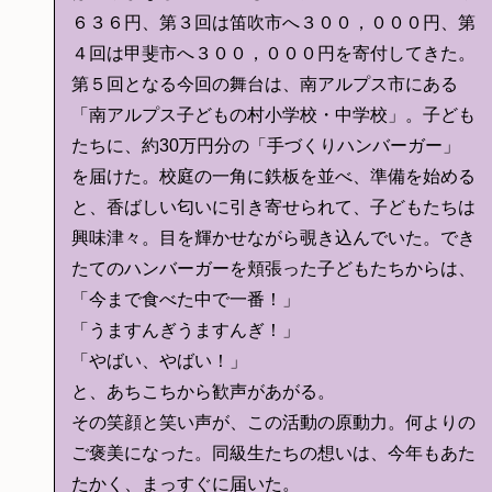
６３６円、第３回は笛吹市へ３００，０００円、第
４回は甲斐市へ３００，０００円を寄付してきた。
第５回となる今回の舞台は、南アルプス市にある
「南アルプス子どもの村小学校・中学校」。子ども
たちに、約30万円分の「手づくりハンバーガー」
を届けた。校庭の一角に鉄板を並べ、準備を始める
と、香ばしい匂いに引き寄せられて、子どもたちは
興味津々。目を輝かせながら覗き込んでいた。でき
たてのハンバーガーを頬張った子どもたちからは、
「今まで食べた中で一番！」
「うますんぎうますんぎ！」
「やばい、やばい！」
と、あちこちから歓声があがる。
その笑顔と笑い声が、この活動の原動力。何よりの
ご褒美になった。同級生たちの想いは、今年もあた
たかく、まっすぐに届いた。