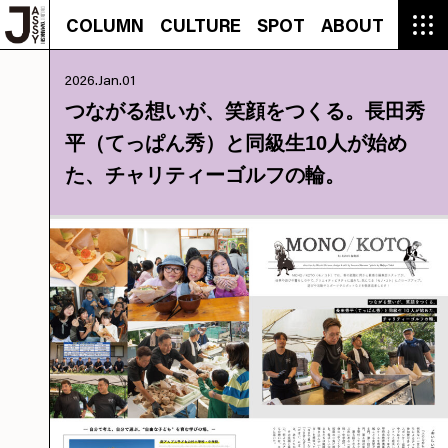
COLUMN
CULTURE
SPOT
ABOUT
COLUMN
CULTURE
SPOT
ABOUT
CON
GROUMET
MANGA
GROUMET
EVENT
CULTURE
BEAUTY
RECIPE
FASHION
MUSIC
CONTACT
2026.Jan.01
FASHION
CREATOR
ENTERTAINMENT
PEOPLE
NOVEL
LIFESTYLE
MONOKOTO
PLAN
つながる想いが、笑顔をつくる。長田秀
SNAP
TRIP
BLOG
平（てっぱん秀）と同級生10人が始め
OFFER
た、チャリティーゴルフの輪。