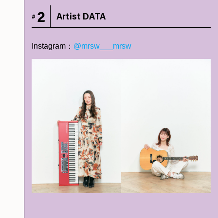
2
Artist DATA
#
Instagram：
@mrsw___mrsw