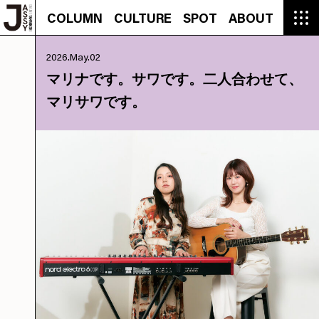
COLUMN
CULTURE
SPOT
ABOUT
COLUMN
CULTURE
SPOT
ABOUT
CON
GROUMET
MANGA
GROUMET
EVENT
CULTURE
BEAUTY
RECIPE
FASHION
MUSIC
CONTACT
2026.May.02
FASHION
CREATOR
ENTERTAINMENT
PEOPLE
NOVEL
LIFESTYLE
MONOKOTO
PLAN
マリナです。サワです。二人合わせて、
SNAP
TRIP
BLOG
マリサワです。
OFFER