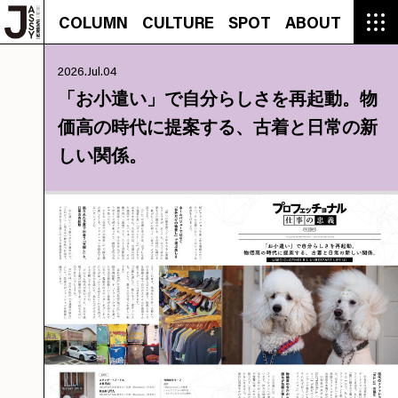
COLUMN
CULTURE
SPOT
ABOUT
COLUMN
CULTURE
SPOT
ABOUT
CON
GROUMET
MANGA
GROUMET
EVENT
CULTURE
BEAUTY
RECIPE
FASHION
MUSIC
CONTACT
2026.Jul.04
FASHION
CREATOR
ENTERTAINMENT
PEOPLE
NOVEL
LIFESTYLE
MONOKOTO
PLAN
「お小遣い」で自分らしさを再起動。物
SNAP
TRIP
BLOG
価高の時代に提案する、古着と日常の新
OFFER
しい関係。