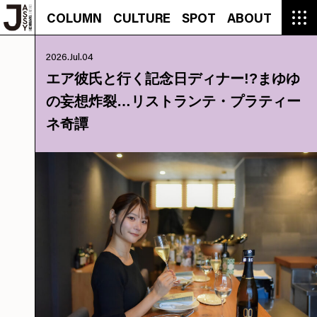
COLUMN
CULTURE
SPOT
ABOUT
COLUMN
CULTURE
SPOT
ABOUT
CON
GROUMET
MANGA
GROUMET
EVENT
CULTURE
BEAUTY
RECIPE
FASHION
MUSIC
CONTACT
2026.Jul.04
FASHION
CREATOR
ENTERTAINMENT
PEOPLE
NOVEL
LIFESTYLE
MONOKOTO
PLAN
エア彼氏と行く記念日ディナー!?まゆゆ
SNAP
TRIP
BLOG
の妄想炸裂…リストランテ・プラティー
OFFER
ネ奇譚