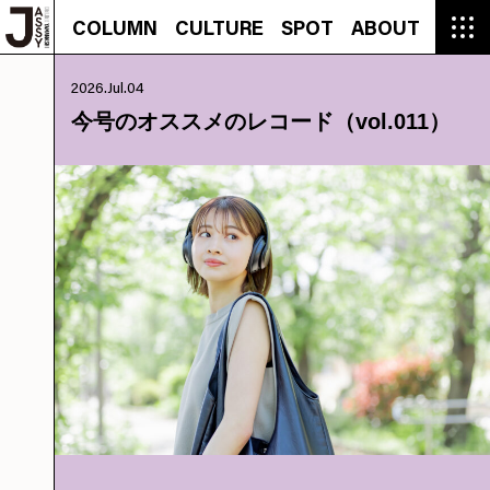
COLUMN
CULTURE
SPOT
ABOUT
COLUMN
CULTURE
SPOT
ABOUT
CON
GROUMET
MANGA
GROUMET
EVENT
CULTURE
BEAUTY
RECIPE
FASHION
MUSIC
CONTACT
2026.Jul.04
FASHION
CREATOR
ENTERTAINMENT
PEOPLE
NOVEL
LIFESTYLE
MONOKOTO
PLAN
今号のオススメのレコード（vol.011）
SNAP
TRIP
BLOG
OFFER