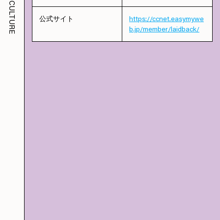
CULTURE
公式サイト
https://ccnet.easymywe
b.jp/member/laidback/