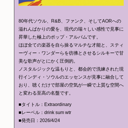
80年代ソウル、R&B、ファンク、そしてAORへの
溢れんばかりの愛を、現代の瑞々しい感性で見事に
昇華した極上のポップ・アルバムです。
ほぼ全ての楽器を自ら操るマルチな才能と、スティ
ーヴィー・ワンダーらを彷彿とさせるシルキーで甘
美な歌声がとにかく圧倒的。
ノスタルジックな温もりと、都会的で洗練された現
行インディ・ソウルのエッセンスが見事に融合して
おり、聴くだけで部屋の空気が一瞬で上質な空間へ
と変わる至高の名盤です。
■タイトル：Extraordinary
■レーベル：drink sum wtr
■発売日：2026/4/24