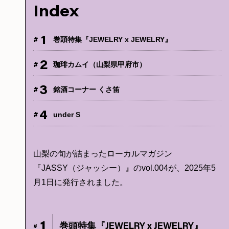
Index
1
#
巻頭特集『JEWELRY x JEWELRY』
2
#
珈琲カムイ（山梨県甲府市）
3
#
銘酒コーナー くさ笛
4
#
under S
山梨の旬が詰まったローカルマガジン
『JASSY（ジャッシー）』のvol.004が、2025年5
月1日に発行されました。
1
巻頭特集『JEWELRY x JEWELRY』
#