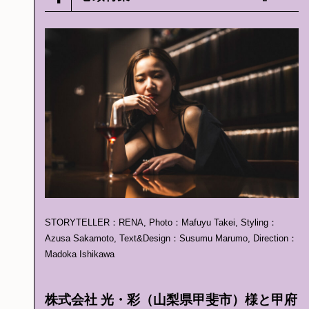
STORYTELLER：RENA, Photo：Mafuyu Takei, Styling：
Azusa Sakamoto, Text&Design：Susumu Marumo, Direction：
Madoka Ishikawa
株式会社 光・彩（山梨県甲斐市）様と甲府