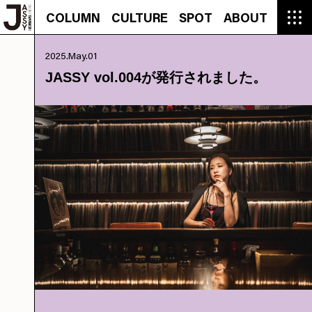
COLUMN
CULTURE
SPOT
ABOUT
COLUMN
CULTURE
SPOT
ABOUT
CON
GROUMET
MANGA
GROUMET
EVENT
CULTURE
BEAUTY
RECIPE
FASHION
MUSIC
CONTACT
2025.May.01
FASHION
CREATOR
ENTERTAINMENT
PEOPLE
NOVEL
LIFESTYLE
MONOKOTO
PLAN
JASSY vol.004が発行されました。
SNAP
TRIP
BLOG
OFFER