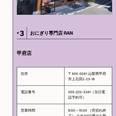
3
おにぎり専門店 RAN
#
甲府店
住所
〒400-0041 山梨県甲府
市上石田2-23-16
電話番号
055-225-3341（当日電
話予約可）
営業時間
8:00～15:00 （売切れ終
了） ※15:00以降のお取