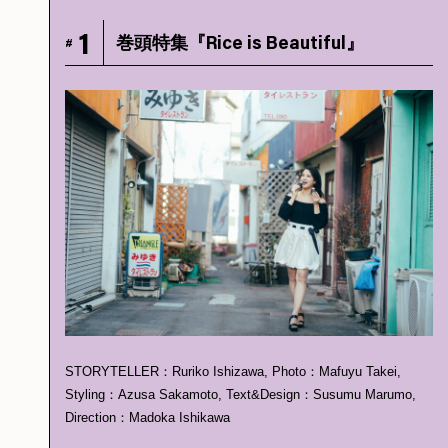
1
巻頭特集『Rice is Beautiful』
#
STORYTELLER：Ruriko Ishizawa, Photo：Mafuyu Takei,
Styling：Azusa Sakamoto, Text&Design：Susumu Marumo,
Direction：Madoka Ishikawa