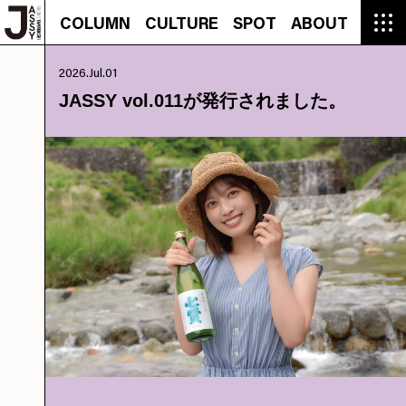
COLUMN
CULTURE
SPOT
ABOUT
COLUMN
CULTURE
SPOT
ABOUT
CON
GROUMET
MANGA
GROUMET
EVENT
CULTURE
BEAUTY
RECIPE
FASHION
MUSIC
CONTACT
2026.Jul.01
FASHION
CREATOR
ENTERTAINMENT
PEOPLE
NOVEL
LIFESTYLE
MONOKOTO
PLAN
JASSY vol.011が発行されました。
SNAP
TRIP
BLOG
OFFER