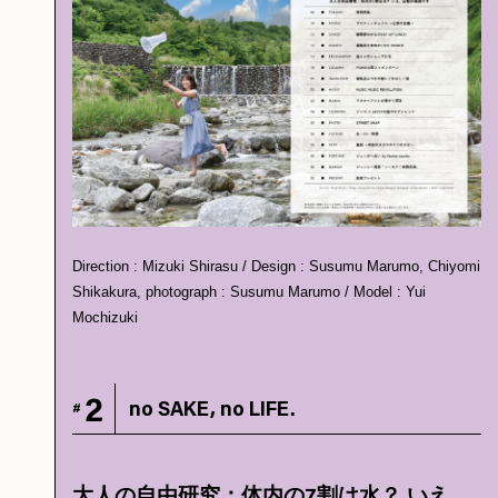
Direction : Mizuki Shirasu / Design : Susumu Marumo, Chiyomi
Shikakura, photograph : Susumu Marumo / Model : Yui
Mochizuki
2
no SAKE, no LIFE.
#
大人の自由研究：体内の7割は水？ いえ、