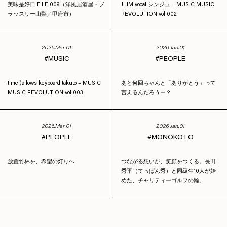
美味是好日 FILE.009（洋風居酒屋・ブ
JIJIM vocal シンジュ – MUSIC MUSIC
ラッスリー山梨／甲府市）
REVOLUTION vol.002
2026.Mar.01
2026.Jan.01
MUSIC
PEOPLE
time:)allows keyboard takuto – MUSIC
あと何回ちゃんと「ありがとう」って
MUSIC REVOLUTION vol.003
言えるんだろうー？
2026.Mar.01
2026.Jan.01
PEOPLE
MONOKOTO
放置竹林を、希望の灯りへ
つながる想いが、笑顔をつくる。長田
秀平（てっぱん秀）と同級生10人が始
めた、チャリティーゴルフの輪。