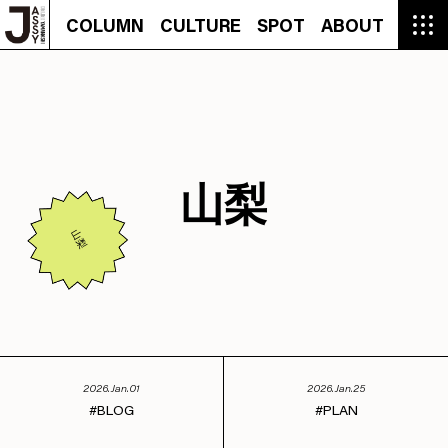
COLUMN
CULTURE
SPOT
ABOUT
COLUMN
CULTURE
SPOT
ABOUT
CON
GROUMET
MANGA
GROUMET
EVENT
CULTURE
BEAUTY
RECIPE
FASHION
MUSIC
CONTACT
FASHION
CREATOR
ENTERTAINMENT
PEOPLE
NOVEL
LIFESTYLE
MONOKOTO
PLAN
SNAP
TRIP
BLOG
OFFER
山梨
山梨
2026.Jan.01
2026.Jan.25
BLOG
PLAN