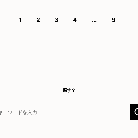
1
2
3
4
…
9
探す？