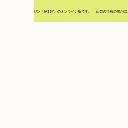
ったカルチャーマガジン『JASSY』のオンライン版です。
山梨の情報の旬が詰ま