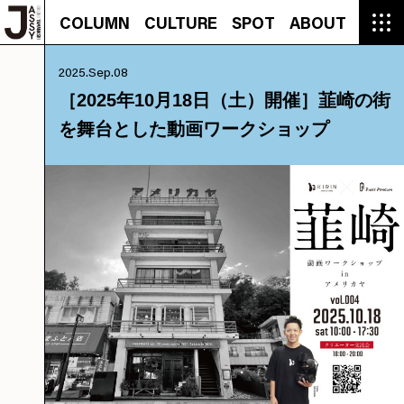
COLUMN
CULTURE
SPOT
ABOUT
COLUMN
CULTURE
SPOT
ABOUT
CON
GROUMET
MANGA
GROUMET
EVENT
CULTURE
BEAUTY
RECIPE
FASHION
MUSIC
CONTACT
2025.Sep.08
FASHION
CREATOR
ENTERTAINMENT
PEOPLE
NOVEL
LIFESTYLE
MONOKOTO
PLAN
［2025年10月18日（土）開催］韮崎の街
SNAP
TRIP
BLOG
を舞台とした動画ワークショップ
OFFER