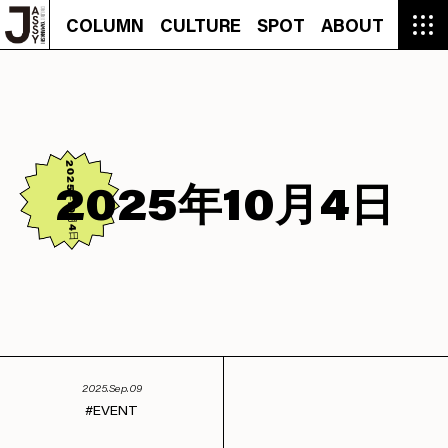
COLUMN
CULTURE
SPOT
ABOUT
COLUMN
CULTURE
SPOT
ABOUT
CON
GROUMET
MANGA
GROUMET
EVENT
CULTURE
BEAUTY
RECIPE
FASHION
MUSIC
CONTACT
FASHION
CREATOR
ENTERTAINMENT
PEOPLE
NOVEL
LIFESTYLE
MONOKOTO
PLAN
SNAP
TRIP
BLOG
OFFER
2025年10月4日
2025年10月4日
2025.Sep.09
EVENT