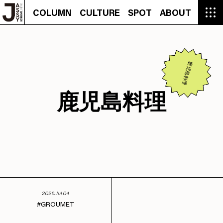
COLUMN
CULTURE
SPOT
ABOUT
COLUMN
CULTURE
SPOT
ABOUT
CON
GROUMET
MANGA
GROUMET
EVENT
CULTURE
BEAUTY
RECIPE
FASHION
MUSIC
CONTACT
FASHION
CREATOR
ENTERTAINMENT
PEOPLE
NOVEL
LIFESTYLE
MONOKOTO
PLAN
鹿児島料理
SNAP
TRIP
BLOG
OFFER
鹿児島料理
2026.Jul.04
GROUMET