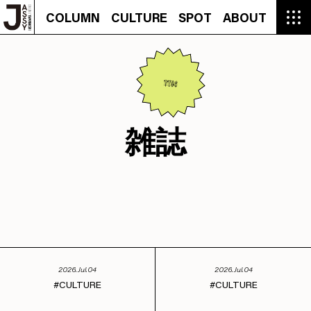
COLUMN
CULTURE
SPOT
ABOUT
COLUMN
CULTURE
SPOT
ABOUT
CON
GROUMET
MANGA
GROUMET
EVENT
CULTURE
BEAUTY
RECIPE
FASHION
MUSIC
CONTACT
FASHION
CREATOR
ENTERTAINMENT
PEOPLE
NOVEL
LIFESTYLE
MONOKOTO
PLAN
SNAP
TRIP
BLOG
雑誌
OFFER
雑誌
2026.Jul.04
2026.Jul.04
CULTURE
CULTURE