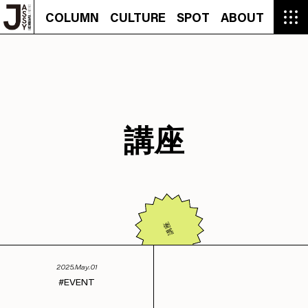
COLUMN
CULTURE
SPOT
ABOUT
COLUMN
CULTURE
SPOT
ABOUT
CON
GROUMET
MANGA
GROUMET
EVENT
CULTURE
BEAUTY
RECIPE
FASHION
MUSIC
CONTACT
FASHION
CREATOR
ENTERTAINMENT
PEOPLE
NOVEL
LIFESTYLE
MONOKOTO
PLAN
SNAP
TRIP
BLOG
OFFER
講座
講座
2025.May.01
EVENT