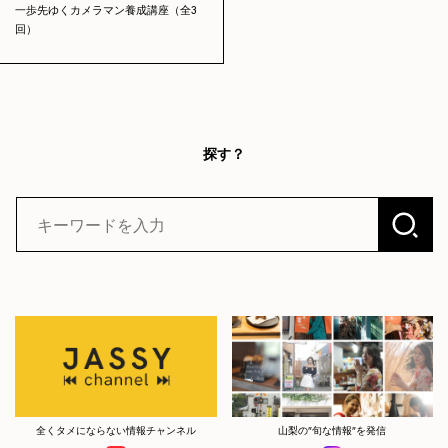
一歩先ゆくカメラマン養成講座（全3
回）
探す？
全くタメにならない情報チャンネル
山梨の”旬な情報”を発信