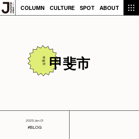
COLUMN
CULTURE
SPOT
ABOUT
COLUMN
CULTURE
SPOT
ABOUT
CON
GROUMET
MANGA
GROUMET
EVENT
CULTURE
BEAUTY
RECIPE
FASHION
MUSIC
CONTACT
FASHION
CREATOR
ENTERTAINMENT
PEOPLE
NOVEL
LIFESTYLE
MONOKOTO
PLAN
SNAP
TRIP
BLOG
OFFER
甲斐市
甲斐市
2025.Jan.01
BLOG