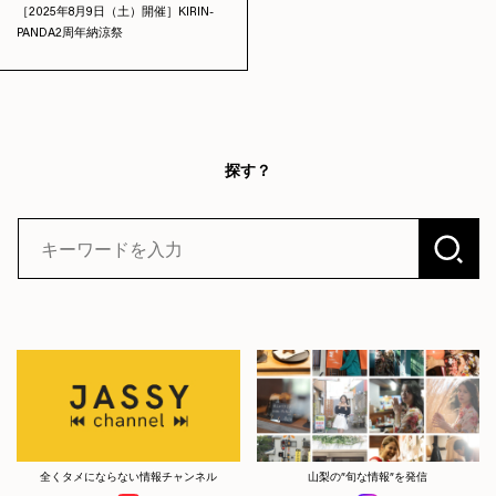
［2025年8月9日（土）開催］KIRIN-
PANDA2周年納涼祭
探す？
全くタメにならない情報チャンネル
山梨の”旬な情報”を発信