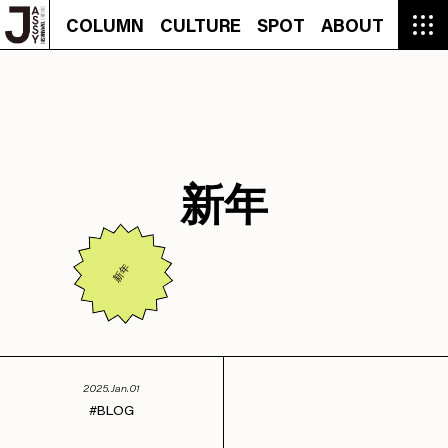
COLUMN
CULTURE
SPOT
ABOUT
COLUMN
CULTURE
SPOT
ABOUT
CON
GROUMET
MANGA
GROUMET
EVENT
CULTURE
BEAUTY
RECIPE
FASHION
MUSIC
CONTACT
FASHION
CREATOR
ENTERTAINMENT
PEOPLE
NOVEL
LIFESTYLE
MONOKOTO
PLAN
SNAP
TRIP
BLOG
OFFER
新年
新年
2025.Jan.01
BLOG