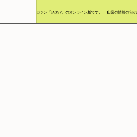
まったカルチャーマガジン『JASSY』のオンライン版です。
山梨の情報の旬が詰ま