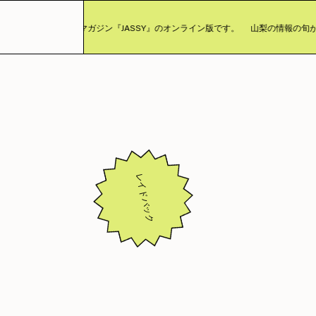
まったカルチャーマガジン『JASSY』のオンライン版です。
山梨の情報の旬が詰
レイドバック