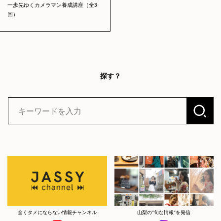
一歩先ゆくカメラマン養成講座（全3
回）
探す？
全くタメにならない情報チャンネル
山梨の”旬な情報”を発信