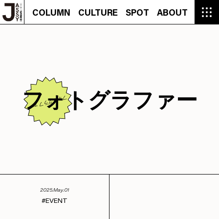
COLUMN
CULTURE
SPOT
ABOUT
COLUMN
CULTURE
SPOT
ABOUT
CON
GROUMET
MANGA
GROUMET
EVENT
CULTURE
BEAUTY
RECIPE
FASHION
MUSIC
CONTACT
FASHION
CREATOR
ENTERTAINMENT
PEOPLE
NOVEL
LIFESTYLE
MONOKOTO
PLAN
SNAP
TRIP
BLOG
OFFER
フォトグラファー
フォトグラファー
2025.May.01
EVENT