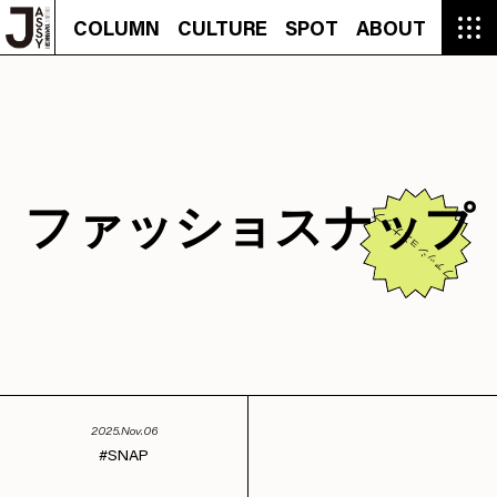
COLUMN
CULTURE
SPOT
ABOUT
COLUMN
CULTURE
SPOT
ABOUT
CON
GROUMET
MANGA
GROUMET
EVENT
CULTURE
BEAUTY
RECIPE
FASHION
MUSIC
CONTACT
FASHION
CREATOR
ENTERTAINMENT
PEOPLE
NOVEL
LIFESTYLE
MONOKOTO
PLAN
SNAP
TRIP
BLOG
OFFER
ファッショスナップ
ファッショスナップ
2025.Nov.06
SNAP