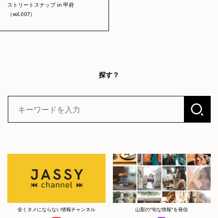
ストリートスナップ in 甲府
（vol.007）
探す？
全くタメにならない情報チャンネル
山梨の”旬な情報”を発信