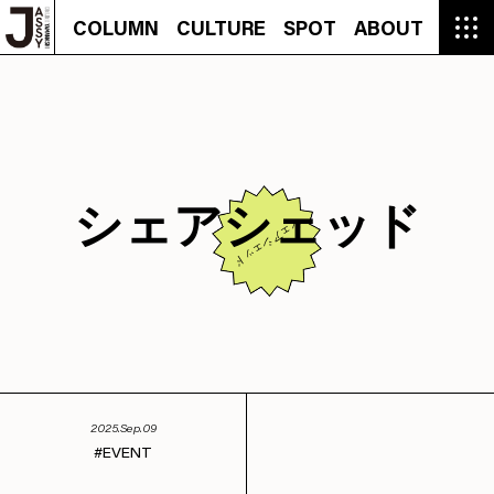
COLUMN
CULTURE
SPOT
ABOUT
COLUMN
CULTURE
SPOT
ABOUT
CON
GROUMET
MANGA
GROUMET
EVENT
CULTURE
BEAUTY
RECIPE
FASHION
MUSIC
CONTACT
FASHION
CREATOR
ENTERTAINMENT
PEOPLE
NOVEL
LIFESTYLE
MONOKOTO
PLAN
SNAP
TRIP
BLOG
OFFER
シェアシェッド
シェアシェッド
2025.Sep.09
EVENT