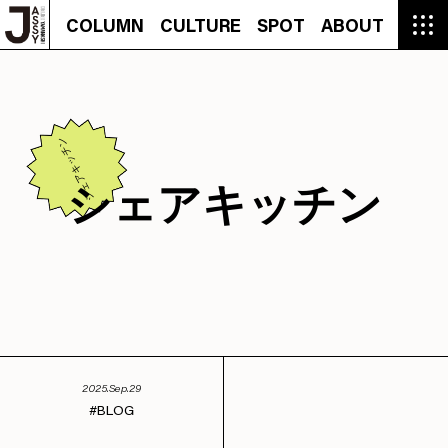
COLUMN
CULTURE
SPOT
ABOUT
COLUMN
CULTURE
SPOT
ABOUT
CON
GROUMET
MANGA
GROUMET
EVENT
CULTURE
BEAUTY
RECIPE
FASHION
MUSIC
CONTACT
FASHION
CREATOR
ENTERTAINMENT
PEOPLE
NOVEL
LIFESTYLE
MONOKOTO
PLAN
SNAP
TRIP
BLOG
OFFER
シェアキッチン
シェアキッチン
2025.Sep.29
BLOG