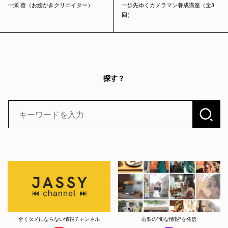
一瀬 葵（お絵かきクリエイター）
一歩先ゆくカメラマン養成講座（全3
回）
探す？
全くタメにならない情報チャンネル
山梨の”旬な情報”を発信