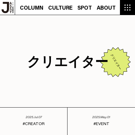
COLUMN
CULTURE
SPOT
ABOUT
COLUMN
CULTURE
SPOT
ABOUT
CON
GROUMET
MANGA
GROUMET
EVENT
CULTURE
BEAUTY
RECIPE
FASHION
MUSIC
CONTACT
FASHION
CREATOR
ENTERTAINMENT
PEOPLE
NOVEL
LIFESTYLE
MONOKOTO
PLAN
SNAP
TRIP
BLOG
OFFER
クリエイター
クリエイター
2025.Jul.07
2025.May.01
CREATOR
EVENT