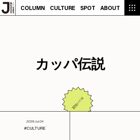
COLUMN
CULTURE
SPOT
ABOUT
COLUMN
CULTURE
SPOT
ABOUT
CON
GROUMET
MANGA
GROUMET
EVENT
CULTURE
BEAUTY
RECIPE
FASHION
MUSIC
CONTACT
FASHION
CREATOR
ENTERTAINMENT
PEOPLE
NOVEL
LIFESTYLE
MONOKOTO
PLAN
SNAP
TRIP
BLOG
OFFER
カッパ伝説
カッパ伝説
2026.Jul.04
CULTURE