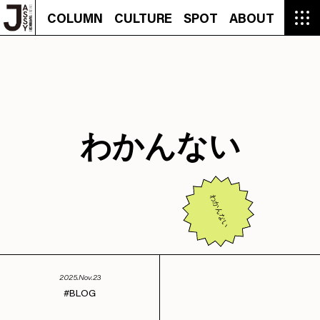
COLUMN
CULTURE
SPOT
ABOUT
COLUMN
CULTURE
SPOT
ABOUT
CON
GROUMET
MANGA
GROUMET
EVENT
CULTURE
BEAUTY
RECIPE
FASHION
MUSIC
CONTACT
FASHION
CREATOR
ENTERTAINMENT
PEOPLE
NOVEL
LIFESTYLE
MONOKOTO
PLAN
SNAP
TRIP
BLOG
OFFER
わかんない
わかんない
2025.Nov.23
BLOG