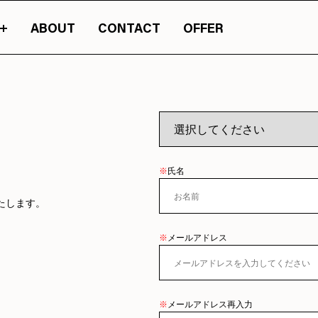
ABOUT
CONTACT
OFFER
まったカルチャーマガジン『JASSY』のオンライン版です。
山梨の情報の旬が詰
※
氏名
たします。
※
メールアドレス
※
メールアドレス再入力