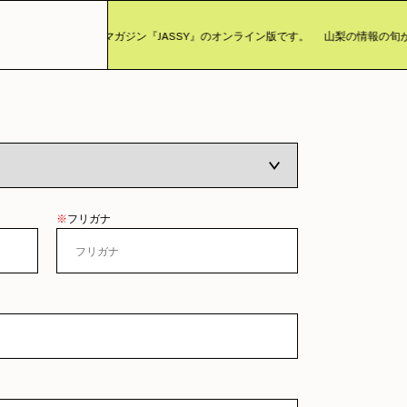
まったカルチャーマガジン『JASSY』のオンライン版です。
山梨の情報の旬が詰ま
※
フリガナ