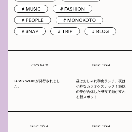
MUSIC
FASHION
PEOPLE
MONOKOTO
SNAP
TRIP
BLOG
2026.Jul.01
2026.Jul.04
JASSY vol.011が発行されまし
昼はおしゃれ和食ランチ、夜は
た。
小粋なカラオケスナック！姉妹
の夢が合体した昼夜で顔が変わ
る新スポット！
2026.Jul.04
2026.Jul.04