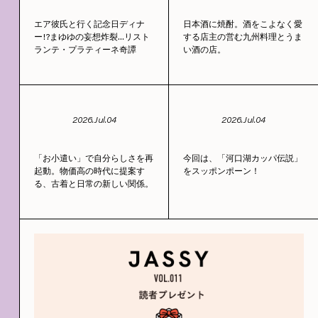
エア彼氏と行く記念日ディナ
日本酒に焼酎。酒をこよなく愛
ー!?まゆゆの妄想炸裂…リスト
する店主の営む九州料理とうま
ランテ・プラティーネ奇譚
い酒の店。
2026.Jul.04
2026.Jul.04
「お小遣い」で自分らしさを再
今回は、「河口湖カッパ伝説」
起動。物価高の時代に提案す
をスッポンポーン！
る、古着と日常の新しい関係。