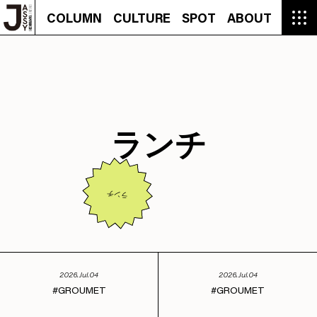
COLUMN
CULTURE
SPOT
ABOUT
COLUMN
CULTURE
SPOT
ABOUT
CON
GROUMET
MANGA
GROUMET
EVENT
CULTURE
BEAUTY
RECIPE
FASHION
MUSIC
CONTACT
FASHION
CREATOR
ENTERTAINMENT
PEOPLE
NOVEL
LIFESTYLE
MONOKOTO
PLAN
SNAP
TRIP
BLOG
OFFER
ランチ
ランチ
2026.Jul.04
2026.Jul.04
GROUMET
GROUMET