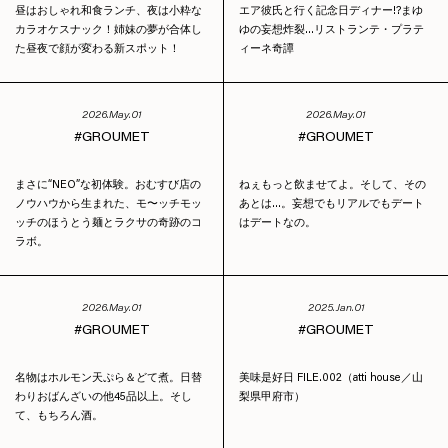
昼はおしゃれ和食ランチ、夜は小粋な
エア彼氏と行く記念日ディナー!?まゆ
カラオケスナック！姉妹の夢が合体し
ゆの妄想炸裂…リストランテ・プラテ
た昼夜で顔が変わる新スポット！
ィーネ奇譚
2026.May.01
2026.May.01
GROUMET
GROUMET
まさに“NEO”な初体験。おむすび店の
ねぇもっと飲ませてよ。そして、その
ノウハウから生まれた、モ〜ッチモッ
あとは…。妄想でもリアルでもデート
ッチのほうとう麺とラクサの奇跡のコ
はデートなの。
ラボ。
2026.May.01
2025.Jan.01
GROUMET
GROUMET
名物はホルモン天ぷら＆どて煮。日替
美味是好日 FILE.002（atti house／山
わりおばんざいの他45品以上。そし
梨県甲府市）
て、もちろん酒。