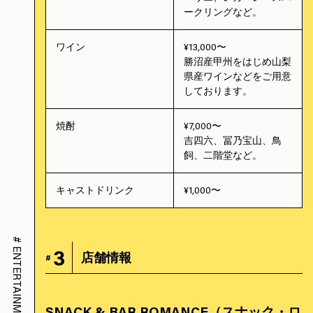
ークリングなど。
ワイン
¥13,000〜
勝沼産甲州をはじめ山梨
県産ワインなどをご用意
しております。
焼酎
¥7,000〜
吉四六、冨乃宝山、鳥
飼、二階堂など。
キャストドリンク
¥1,000〜
#
ENTERTAINMENT
3
店舗情報
#
SNACK & BAR ROMANCE（スナック・ロ