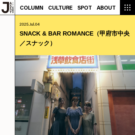
COLUMN
CULTURE
SPOT
ABOUT
COLUMN
CULTURE
SPOT
ABOUT
CON
GROUMET
MANGA
GROUMET
EVENT
CULTURE
BEAUTY
RECIPE
FASHION
MUSIC
CONTACT
2025.Jul.04
FASHION
CREATOR
ENTERTAINMENT
PEOPLE
NOVEL
LIFESTYLE
MONOKOTO
PLAN
SNACK & BAR ROMANCE（甲府市中央
SNAP
TRIP
BLOG
／スナック）
OFFER