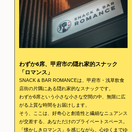
わずか6席、甲府市の隠れ家的スナック
「ロマンス」
SNACK & BAR ROMANCEは、甲府市・浅草飲食
店街の片隅にある隠れ家的なスナックです。
わずか6席という小さな小さな空間の中、無限に広
がる上質な時間をお届けします。
そう、ここは、好奇心と創造性と繊細なニュアンス
が交差する、あなただけのプライベートスペース。
「懐かしきロマンス」を感じながら、心ゆくまでゆ